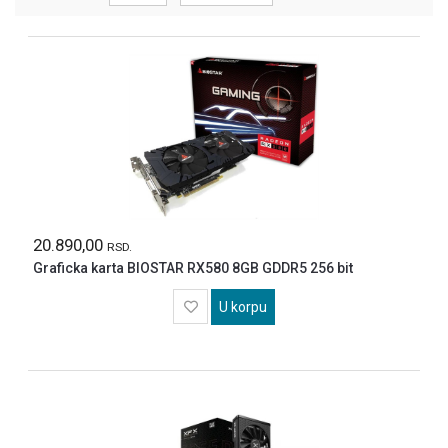
MOBILNI
I
FIKSNI
TELEFONI
GAMING
MREZNA
OPREMA
STAMPACI
I
OPREMA
20.890,00
RSD.
KABLOVI
Graficka karta BIOSTAR RX580 8GB GDDR5 256 bit
KONVERTERI
ADAPTERI
U korpu
NEGA
LICA
I
TELA
SVE
ZA
KUCU