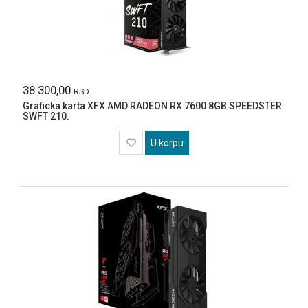
ALAT
BASTA
FITNES
BATERIJE
STIHL
38.300,00
RSD.
Graficka karta XFX AMD RADEON RX 7600 8GB SPEEDSTER
EL
SWFT 210.
SKUTERI
I
TROTINETI
U korpu
SVI
ARTIKLI