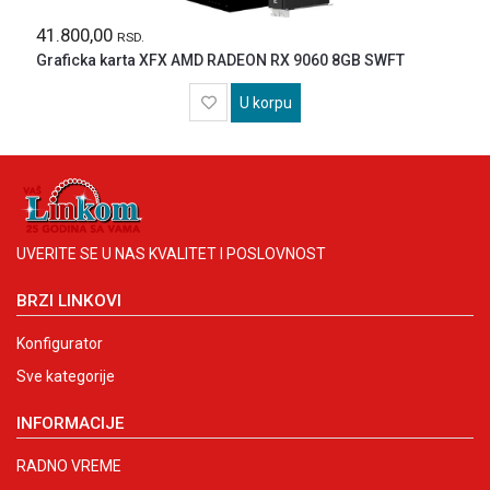
41.800,00
RSD.
Graficka karta XFX AMD RADEON RX 9060 8GB SWFT
U korpu
UVERITE SE U NAS KVALITET I POSLOVNOST
BRZI LINKOVI
Konfigurator
Sve kategorije
INFORMACIJE
RADNO VREME