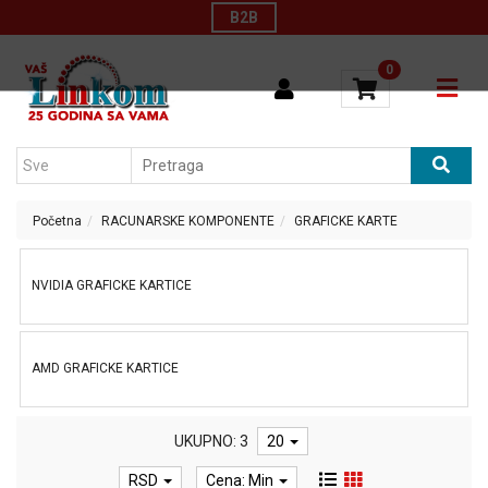
Kategorije
B2B
Početna
0
BELA
katalozi
TEHNIKA
Kontakt
TV
AUDIO
O
VIDEO
nama
MALI
Konfigurator
KUCNI
Početna
RACUNARSKE KOMPONENTE
GRAFICKE KARTE
APARATI
LAPTOP
NVIDIA GRAFICKE KARTICE
I
TABLET
RACUNARI
RACUNARI
AMD GRAFICKE KARTICE
RACUNARSKE
KOMPONENTE
UKUPNO: 3
20
RACUNARSKE
PERIFERIJE
RSD
Cena: Min