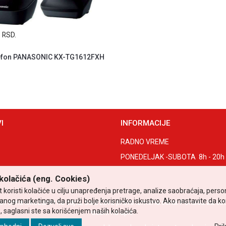
0
RSD.
lefon PANASONIC KX-TG1612FXH
I
INFORMACIJE
RADNO VREME
e
PONEDELJAK -SUBOTA 8h - 20h
kolačića (eng. Cookies)
 koristi kolačiće u cilju unapređenja pretrage, analize saobraćaja, perso
ljanog marketinga, da pruži bolje korisničko iskustvo. Ako nastavite da ko
t cena iskazanih na sajtu, zadržava pravo izmena cena. Ponudu za ostal
, saglasni ste sa korišćenjem naših kolačića.
dobiti na upit.