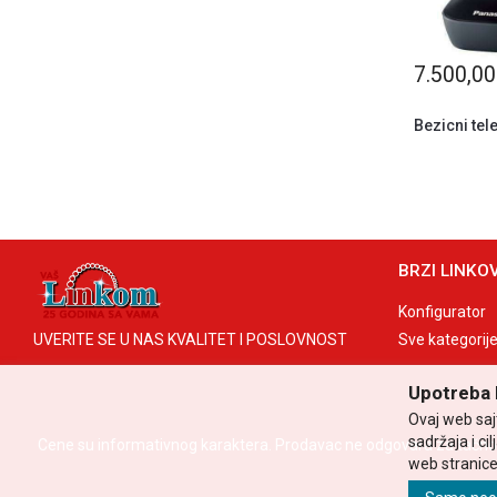
7.500,0
Bezicni te
BRZI LINKOV
Konfigurator
UVERITE SE U NAS KVALITET I POSLOVNOST
Sve kategorij
Upotreba 
Ovaj web sajt
sadržaja i ci
Cene su informativnog karaktera. Prodavac ne odgovara za tačnos
web stranice