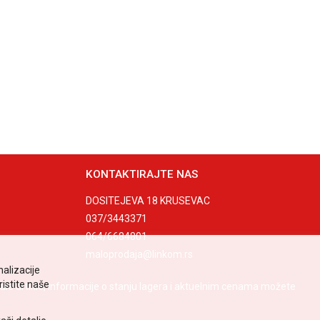
KONTAKTIRAJTE NAS
DOSITEJEVA 18 KRUSEVAC
037/3443371
064/6684801
maloprodaja@linkom.rs
nalizacije
ristite naše
e artikle, informacije o stanju lagera i aktuelnim cenama možete