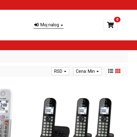
0
Moj nalog
RSD
Cena: Min