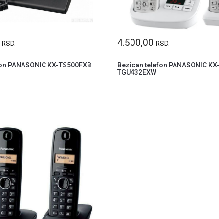
0
4.500,00
RSD.
RSD.
efon PANASONIC KX-TS500FXB
Bezican telefon PANASONIC KX
TGU432EXW