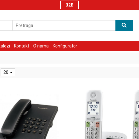
B2B
talozi
Kontakt
O nama
Konfigurator
20