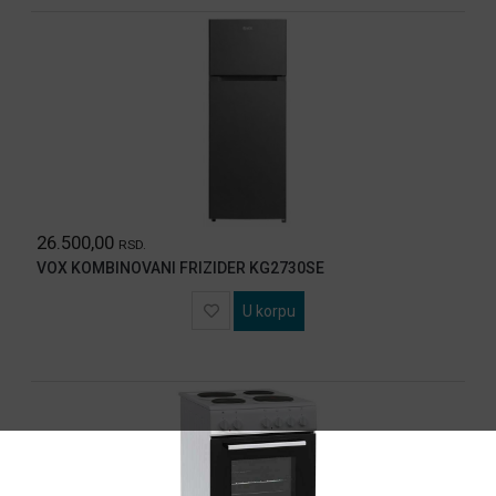
26.500,00
RSD.
VOX KOMBINOVANI FRIZIDER KG2730SE
U korpu