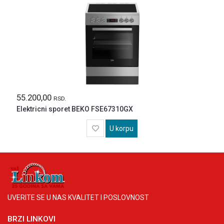
55.200,00
RSD.
Elektricni sporet BEKO FSE67310GX
U korpu
UVERITE SE U NAS KVALITET I POSLOVNOST
BRZI LINKOVI