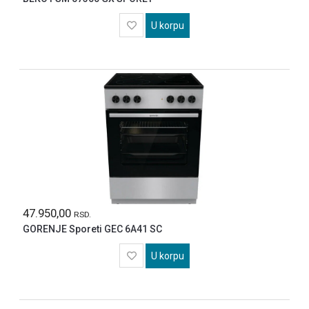
U korpu
47.950,00
RSD.
GORENJE Sporeti GEC 6A41 SC
U korpu