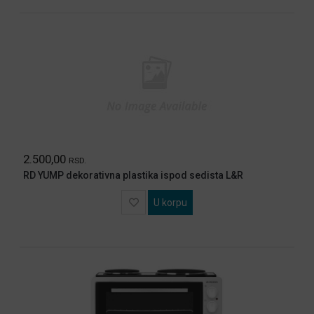
ALAT
BASTA
FITNES
BATERIJE
STIHL
EL
SKUTERI
I
TROTINETI
2.500,00
RSD.
SVI
RD YUMP dekorativna plastika ispod sedista L&R
ARTIKLI
U korpu