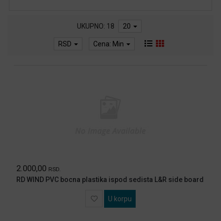
MOBILNI
I
FIKSNI
UKUPNO: 18
20
TELEFONI
RSD
Cena: Min
GAMING
MREZNA
OPREMA
STAMPACI
I
OPREMA
KABLOVI
KONVERTERI
ADAPTERI
NEGA
LICA
2.000,00
RSD.
I
RD WIND PVC bocna plastika ispod sedista L&R side board
TELA
SVE
U korpu
ZA
KUCU