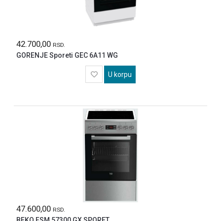
42.700,00
RSD.
GORENJE Sporeti GEC 6A11 WG
U korpu
47.600,00
RSD.
BEKO FSM 57300 GX SPORET