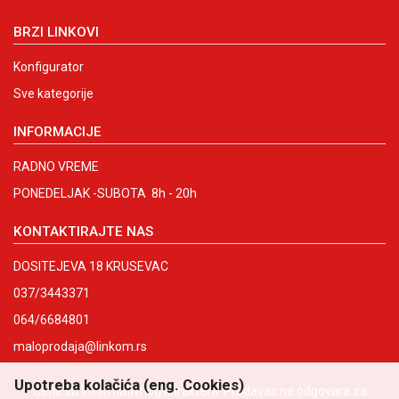
BRZI LINKOVI
Konfigurator
Sve kategorije
INFORMACIJE
RADNO VREME
PONEDELJAK -SUBOTA 8h - 20h
KONTAKTIRAJTE NAS
DOSITEJEVA 18 KRUSEVAC
037/3443371
064/6684801
maloprodaja@linkom.rs
Upotreba kolačića (eng. Cookies)
Cene su informativnog karaktera. Prodavac ne odgovara za