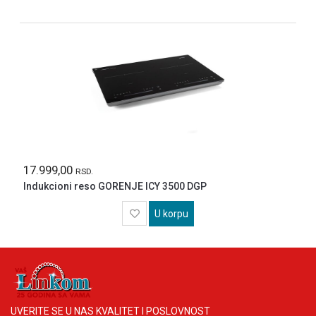
17.999,00
RSD.
Indukcioni reso GORENJE ICY 3500 DGP
U korpu
UVERITE SE U NAS KVALITET I POSLOVNOST