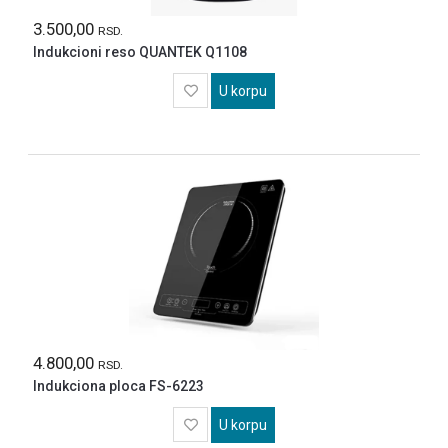
ALAT
3.500,00
RSD.
BASTA
FITNES
Indukcioni reso QUANTEK Q1108
BATERIJE
U korpu
STIHL
EL
SKUTERI
I
TROTINETI
SVI
ARTIKLI
4.800,00
RSD.
Indukciona ploca FS-6223
U korpu