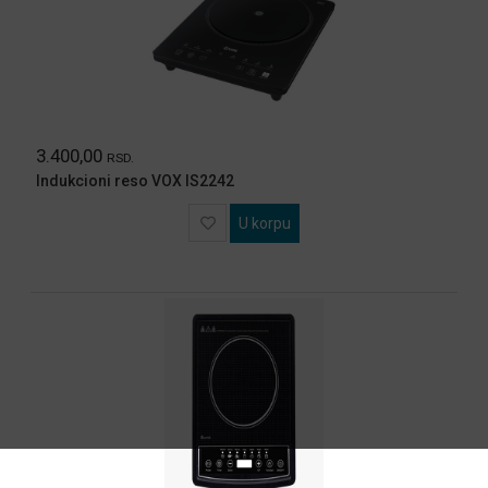
MOBILNI
I
FIKSNI
TELEFONI
GAMING
MREZNA
3.400,00
RSD.
OPREMA
Indukcioni reso VOX IS2242
STAMPACI
I
U korpu
OPREMA
KABLOVI
KONVERTERI
ADAPTERI
NEGA
LICA
I
TELA
SVE
ZA
KUCU