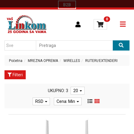
Kategorije
B2B
Početna
0
BELA
katalozi
TEHNIKA
Kontakt
TV
AUDIO
O
VIDEO
nama
MALI
Konfigurator
KUCNI
Početna
MREZNA OPREMA
WIRELLES
RUTERI/EXTENDERI
APARATI
LAPTOP
Filteri
I
TABLET
RACUNARI
UKUPNO: 3
20
RACUNARI
RSD
Cena: Min
RACUNARSKE
KOMPONENTE
RACUNARSKE
PERIFERIJE