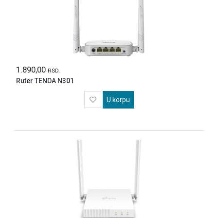
MOBILNI
I
FIKSNI
TELEFONI
GAMING
MREZNA
1.890,00
RSD.
OPREMA
Ruter TENDA N301
STAMPACI
I
U korpu
OPREMA
KABLOVI
KONVERTERI
ADAPTERI
NEGA
LICA
I
TELA
SVE
ZA
KUCU