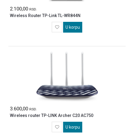
ALAT
2.100,00
RSD.
BASTA
FITNES
Wireless Router TP-Link TL-WR844N
BATERIJE
U korpu
STIHL
EL
SKUTERI
I
TROTINETI
SVI
ARTIKLI
3.600,00
RSD.
Wirelees router TP-LINK Archer C20 AC750
U korpu