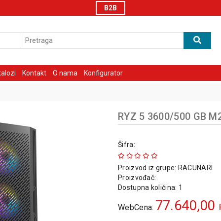
B2B
talozi
Kontakt
O nama
Konfigurator
RYZ 5 3600/500 GB M
Šifra:
Proizvod iz grupe:
RACUNARI
Proizvođač:
Dostupna količina: 1
77.640,00
WebCena: