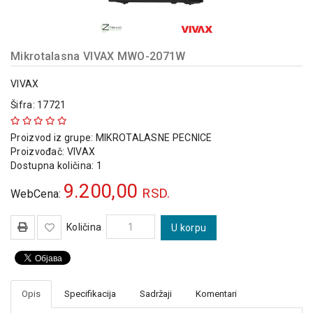
MOBILNI
I
FIKSNI
TELEFONI
Mikrotalasna VIVAX MWO-2071W
GAMING
VIVAX
MREZNA
Šifra: 17721
OPREMA
STAMPACI
Proizvod iz grupe:
MIKROTALASNE PECNICE
I
Proizvođač:
VIVAX
OPREMA
Dostupna količina: 1
KABLOVI
9.200,00
KONVERTERI
RSD.
WebCena:
ADAPTERI
NEGA
Količina
U korpu
LICA
I
TELA
SVE
ZA
Opis
Specifikacija
Sadržaji
Komentari
KUCU