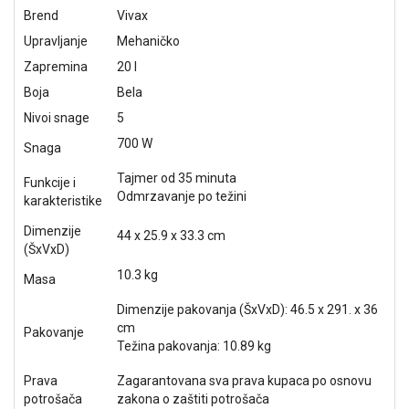
Brend
Vivax
ALAT
BASTA
Upravljanje
Mehaničko
FITNES
Zapremina
20 l
BATERIJE
Boja
Bela
STIHL
Nivoi snage
5
700 W
EL
Snaga
SKUTERI
I
Tajmer od 35 minuta
Funkcije i
TROTINETI
Odmrzavanje po težini
karakteristike
SVI
Dimenzije
ARTIKLI
44 x 25.9 x 33.3 cm
(ŠxVxD)
10.3 kg
Masa
Dimenzije pakovanja (ŠxVxD): 46.5 x 291. x 36
cm
Pakovanje
Težina pakovanja: 10.89 kg
Prava
Zagarantovana sva prava kupaca po osnovu
potrošača
zakona o zaštiti potrošača